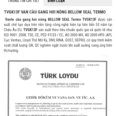
THÔNG TIN CHI TIẾT
BÌNH LUẬN
TVGK13F VAN CẦU GANG HƠI NÓNG BELLOW SEAL TERMO
Vavle cầu gang hơi nóng BELLOW SEAL Termo TVGK13F
được sản
xuất chế tạo dựa trên nền tảng công nghệ hiện tại tiên tiến 53 năm tại
Châu Âu EU,
TVGK13F
sản xuất theo tiêu chuẩn quốc gia và quốc tế như
ISO 9001: 2008, TSE, CE, PED 97/23 / EC, AD 2000-W0, AD 2000-HP0 ,API,
Cục Veritas, Lloyd Thổ Nhĩ Kỳ, DNV, RINA, GOST, SEPRO, có quy trình kiểm
soát chất lượng QA, QC nghiêm ngặt trước khi xuất xưởng cung ứng trên
thị trường,