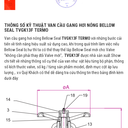
THÔNG SỐ KỸ THUẬT VAN CẦU GANG HƠI NÓNG BELLOW
SEAL TVGK13F TERMO
Van cầu gang hơi nóng Bellow Seal
TVGK13F TERMO
với những
bước cải
tiến về tính năng hiệu suất sử dụng cao, khi trong quá trình làm việc nếu
Bellow Seal bị hư thì ta có thể thay thế lắp Bellow Seal mới cho Valve
"không cần phải thay đổi Valve mới",
TVGK13F
được nhà sản xuất Show
chi tiết về những thông số cụ thể của van như: vật liệu từng bộ phận, thông
số kích thước valve, số kg / từng sản phẩm model, định mực cột áp lưu
lượng ,..v.v Quý Khách có thể dễ dàng tra cứu thông tin theo bảng đính kèm
dưới đây: