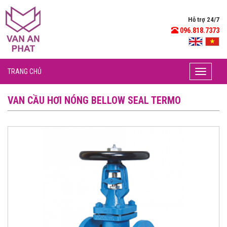
Hỗ trợ 24/7
096.818.7373
TRANG CHỦ
Toggle
navigati
VAN CẦU HƠI NÓNG BELLOW SEAL TERMO