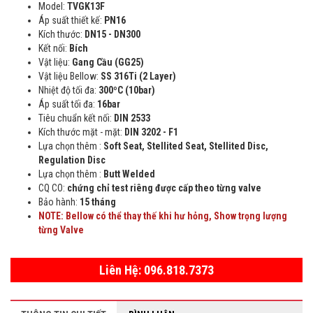
Model:
TVGK13F
Áp suất thiết kế:
PN16
Kích thước:
DN15 - DN300
Kết nối:
Bích
Vật liệu:
Gang Cầu (GG25)
Vật liệu Bellow:
SS 316Ti (2 Layer)
Nhiệt độ tối đa:
300ºC (10bar)
Áp suất tối đa:
16bar
Tiêu chuẩn kết nối:
DIN 2533
Kích thước mặt - mặt:
DIN 3202 - F1
Lựa chọn thêm :
Soft Seat, Stellited Seat, Stellited Disc,
Regulation Disc
Lựa chọn thêm :
Butt Welded
CQ CO:
chứng chỉ test riêng được cấp theo từng valve
Bảo hành:
15 tháng
NOTE: Bellow có thể thay thế khi hư hỏng, Show trọng lượng
từng Valve
Liên Hệ: 096.818.7373