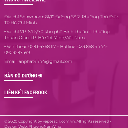
Địa chỉ Showroom: 81/12 Đường Số 2, Phường Thủ Đức,
TP.Hồ Chí Minh
Địa chỉ VP: Số 5/70 khu phố Bình Thuận 1, Phường
Thuận Giao, TP. Hồ Chí Minh,Việt Nam
Điện thoại: 028.66768.117 - Hotline: 039.868.4444-
0909287599
Email: anphat4444@gmail.com
BẢN ĐỒ ĐƯỜNG ĐI
LIÊN KẾT FACEBOOK
© 2020 Copyright by vapteach.com.vn, All rights reserved -
Design Web: PhuongNamVina