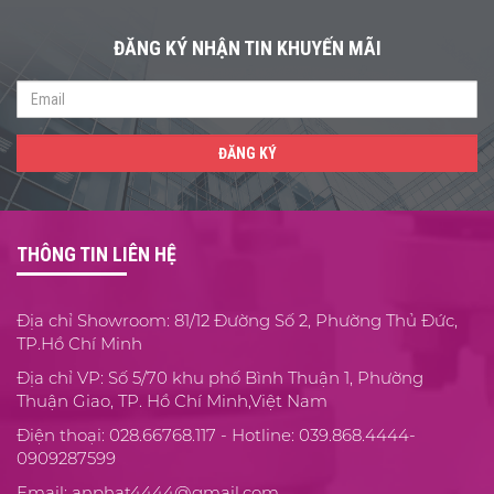
ĐĂNG KÝ NHẬN TIN KHUYẾN MÃI
ĐĂNG KÝ
THÔNG TIN LIÊN HỆ
Địa chỉ Showroom: 81/12 Đường Số 2, Phường Thủ Đức,
TP.Hồ Chí Minh
Địa chỉ VP: Số 5/70 khu phố Bình Thuận 1, Phường
Thuận Giao, TP. Hồ Chí Minh,Việt Nam
Điện thoại: 028.66768.117 - Hotline: 039.868.4444-
0909287599
Email: anphat4444@gmail.com