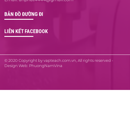
BẢN ĐỒ ĐƯỜNG ĐI
LIÊN KẾT FACEBOOK
© 2020 Copyright by vapteach.com.vn, All rights reserved -
Design Web: PhuongNamVina