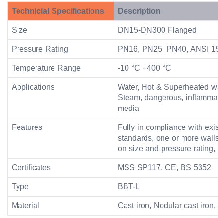
Technicial Specifications
Description
Size
DN15-DN300 Flanged
Pressure Rating
PN16, PN25, PN40, ANSI 1
Temperature Range
-10 °C +400 °C
Applications
Water, Hot & Superheated wat
Steam, dangerous, inflammabl
media
Features
Fully in compliance with exis
standards, one or more wall
on size and pressure rating, 
Certificates
MSS SP117, CE, BS 5352
Type
BBT-L
Material
Cast iron, Nodular cast iron,