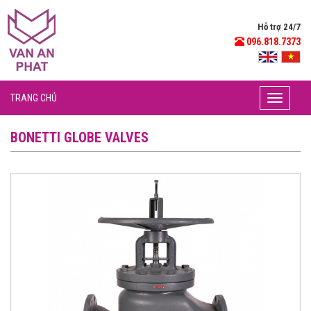
Hỗ trợ 24/7
096.818.7373
TRANG CHỦ
Toggle
navigati
BONETTI GLOBE VALVES