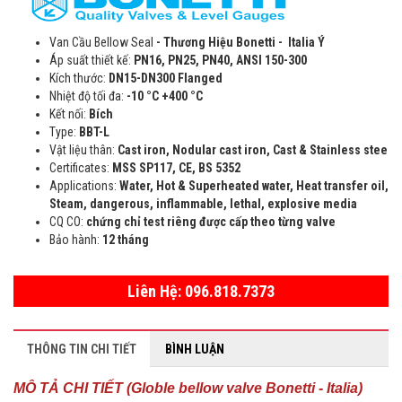
Van Cầu Bellow Seal
- Thương Hiệu Bonetti - Italia Ý
Áp suất thiết kế:
PN16, PN25, PN40, ANSI 150-300
Kích thước:
DN15-DN300 Flanged
Nhiệt độ tối đa:
-10 °C +400 °C
Kết nối:
Bích
Type:
BBT-L
Vật liệu thân:
Cast iron, Nodular cast iron, Cast & Stainless stee
Certificates:
MSS SP117, CE, BS 5352
Applications:
Water, Hot & Superheated water, Heat transfer oil,
Steam, dangerous, inflammable, lethal, explosive media
CQ CO:
chứng chỉ test riêng được cấp theo từng valve
Bảo hành:
12 tháng
Liên Hệ: 096.818.7373
THÔNG TIN CHI TIẾT
BÌNH LUẬN
MÔ TẢ CHI TIẾT (Globle bellow valve Bonetti - Italia)