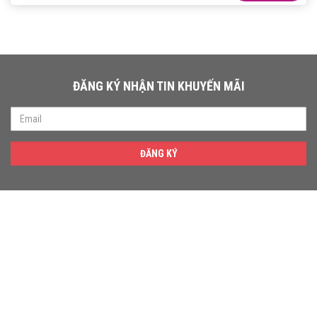
ĐĂNG KÝ NHẬN TIN KHUYẾN MÃI
ĐĂNG KÝ
THÔNG TIN LIÊN HỆ
Địa chỉ Showroom: 81/12 Đường Số 2, Phường Thủ Đức,
TP.Hồ Chí Minh
Địa chỉ VP: Số 5/70 khu phố Bình Thuận 1, Phường
Thuận Giao, TP. Hồ Chí Minh,Việt Nam