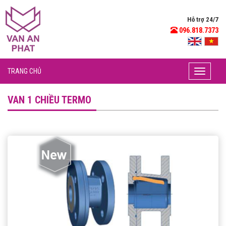
Hỗ trợ 24/7
096.818.7373
TRANG CHỦ
Toggle
navigati
VAN 1 CHIỀU TERMO