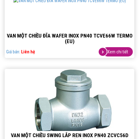
VAN MỘT CHIỀU ĐĨA WAFER INOX PN40 TCVE66W TERMO
(EU)
Giá bán:
Liên hệ
Xem chi tiết
VAN MỘT CHIỀU SWING LẮP REN INOX PN40 ZCVC56D