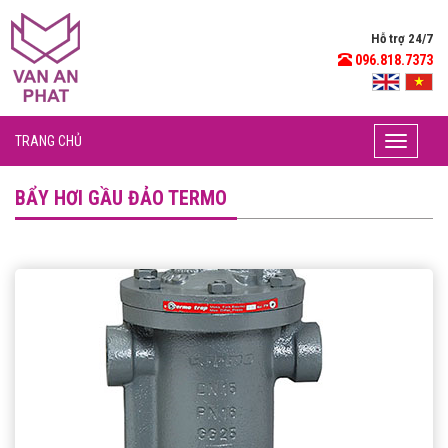
Hỗ trợ 24/7
096.818.7373
TRANG CHỦ
Toggle
navigati
BẨY HƠI GẦU ĐẢO TERMO