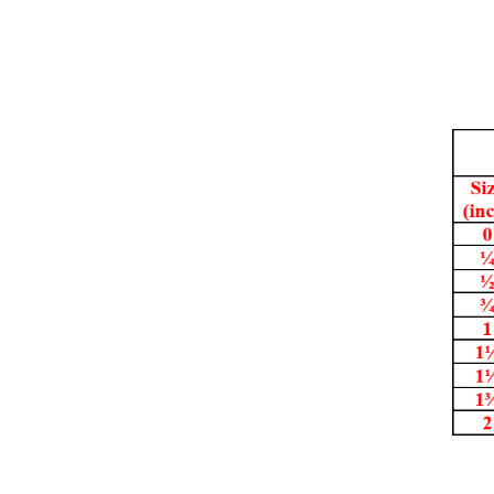
ỐNG CAO SU BỐ VẢI CÁP THỦY LÒ
TRUNG TẦN
Giá bán:
Liên hệ
MK100-26 ĐỒNG HỒ ÁP SUẤT 3 KIM
TIẾP ĐIỂM ĐIỆN INOX 304 PAKKENS
Giá bán:
Liên hệ