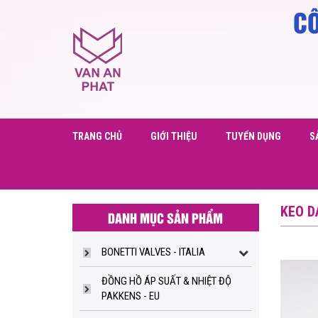
CÔ
TEC
TRANG CHỦ
GIỚI THIỆU
TUYỂN DỤNG
S
KEO D
DANH MỤC SẢN PHẨM
BONETTI VALVES - ITALIA
ĐỒNG HỒ ÁP SUẤT & NHIỆT ĐỘ
PAKKENS - EU