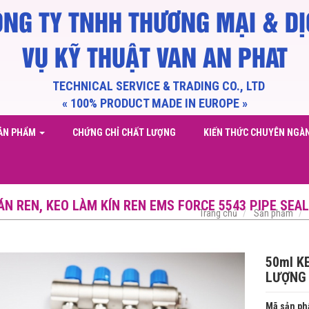
NG TY TNHH THƯƠNG MẠI & D
VỤ KỸ THUẬT VAN AN PHAT
HNICAL SERVICE & TRADING CO.,
« 100% PRODUCT MADE IN EUROPE »
ẢN PHẨM
CHỨNG CHỈ CHẤT LƯỢNG
KIẾN THỨC CHUYÊN NGÀ
ÁN REN, KEO LÀM KÍN REN EMS FORCE 5543 PIPE SEA
Trang chủ
Sản phẩm
50ml K
LƯỢNG
Mã sản ph