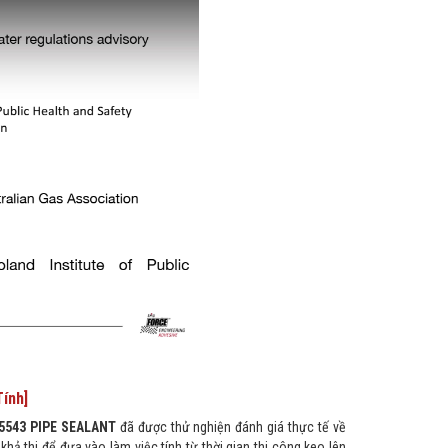
Tính]
5543 PIPE SEALANT
đã được thử nghiện đánh giá thực tế về
hả thi để đưa vào làm việc tính từ thời gian thi công keo lên