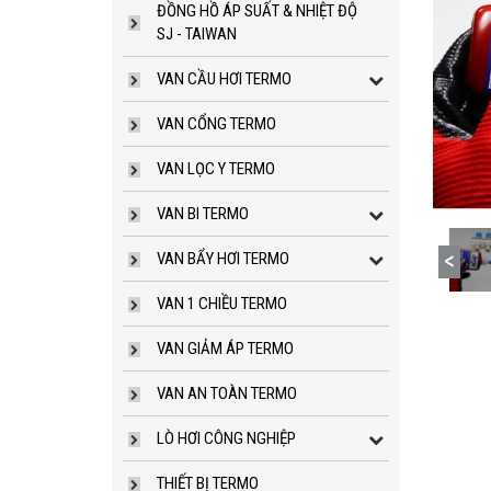
ĐỒNG HỒ ÁP SUẤT & NHIỆT ĐỘ
SJ - TAIWAN
VAN CẦU HƠI TERMO
VAN CỔNG TERMO
VAN LỌC Y TERMO
VAN BI TERMO
VAN BẨY HƠI TERMO
TRỤ CHỮA CHÁY CÓ ĐẾ TRÊN MẶT
VAN 1 CHIỀU TERMO
ĐẤT DN100 TYHC13F TERMO (EU)
Giá bán:
Liên hệ
VAN GIẢM ÁP TERMO
VAN AN TOÀN TERMO
LÒ HƠI CÔNG NGHIỆP
THIẾT BỊ TERMO