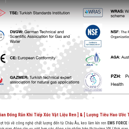
Gian Đóng Rắn Khi Tiếp Xúc Vật Liệu Ren ] & [ Lượng Tiêu Hao Ước 
ợt trội về công nghệ chất lượng đến từ Châu Âu, keo làm kín ren
EMS FORCE 
ời gian đóng rắn ưu việt hơn các dòng sản phẩm trên thị trường VN ( thời gian k