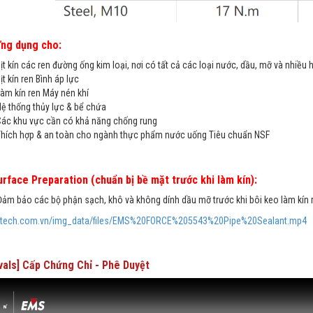
ng dụng cho:
Bịt kín các ren đường ống kim loại, nơi có tất cả các loại nước, dầu, mỡ và nhi
Bịt kín ren Bình áp lực
Làm kín ren Máy nén khí
Hệ thống thủy lực & bể chứa
Các khu vực cần có khả năng chống rung
Thích hợp & an toàn cho ngành thực phẩm nước uống Tiêu chuẩn NSF
urface Preparation (chuẩn bị bề mặt trước khi làm kín):
Đảm bảo các bộ phận sạch, khô và không dính dầu mỡ trước khi bôi keo làm kín 
aptech.com.vn/img_data/files/EMS%20FORCE%205543%20Pipe%20Sealant.mp4
vals] Cấp Chứng Chỉ - Phê Duyệt