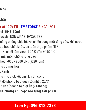
ên hệ
 phẩm:
t xứ 100% EU -
EMS FORCE
SINCE 1991
el:
5543-50ml
rovals: NSF, WRAS, DVGW, TSE
 năng chống chịu tốt với nhiều dung môi xăng dầu, khí, nước
các hóa chất khác, an toàn thực phẩm NSF
 vi nhiệt làm việc: -50 ° C đến + 150 ° C
u mài mòn chống rung cao
nhớt: 7000 - 8000 cPs (@20 rpm)
ng có mùi hôi
: Xanh
g nhỏ giọt, kết dính khi thi công
ệt độ phòng bảo quản tốt nhất: 22°C
i hạn sử dụng bảo quản (24 tháng)
CO:
chứng chỉ cấp theo từng sản phẩm
Liên Hệ: 096.818.7373