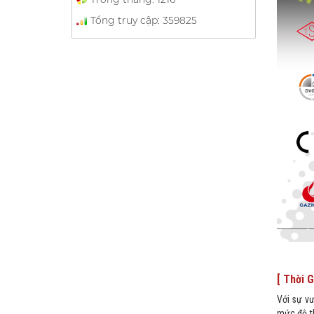
Tổng truy cập:
359825
VAN CẦU BONETTI GLAND SEAL
Giá bán:
Liên hệ
VAN CẦU BONETTI PISTON
[ Thời 
Giá bán:
Liên hệ
Với sự vư
mức độ th