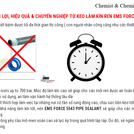
N LỢI, HIỆU QUẢ & CHUYỂN NGHIỆP TỪ KEO LÀM KÍN REN EMS FOR
Tiết kiệm được tối đa thời gian thi công ( con người nhân công cũng như các thiết
sists up to 700 bar, Mức độ làm kín cao sẽ giúp cho các mối ren được an toàn khi
i sử dụng, an tâm vận hành hệ thống lâu dài
t thích hợp làm việc tại những nơi có tần số rung động cao, chịu sức bền kéo tốt
 khả năng làm kín tốt, nên
EMS FORCE 5543 PIPE SEALANT
sẽ giúp cho các mố
g.
ông yêu cầu mô-men xoắn cao và lực ép trong quá trình lắp ráp. Do đó, sẽ ngăn c
ông.