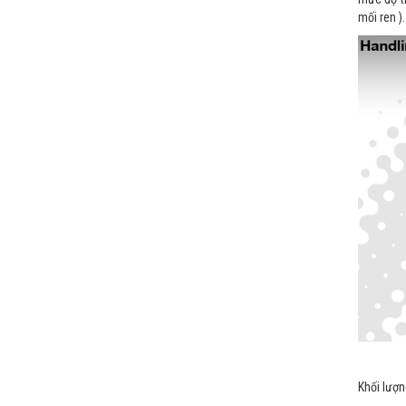
mối ren ).
VAN CẦU BONETTI BELLOW SEAL
Giá bán:
Liên hệ
Khối lượn