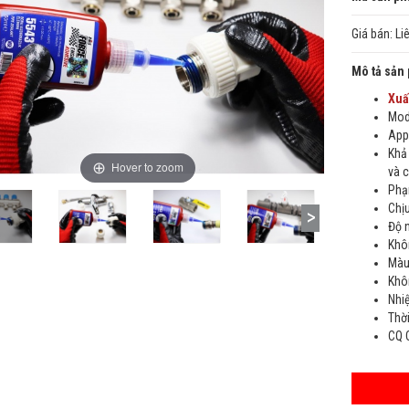
Giá bán:
Li
Mô tả sản
Xuấ
Mod
App
Khả
Hover to zoom
và 
Phạm
Chị
Độ 
Khô
Màu
Khôn
Nhi
Thờ
CQ 