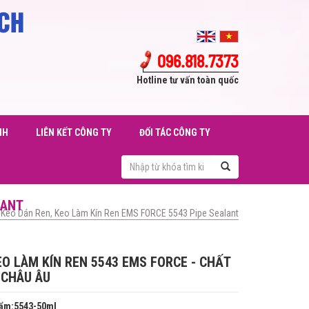
ỊCH
096.818.7373
Hotline tư vấn toàn quốc
 LTD
NH
LIÊN KẾT CÔNG TY
ĐỐI TÁC CÔNG TY
LANT
Keo Dán Ren, Keo Làm Kín Ren EMS FORCE 5543 Pipe Sealant
EO LÀM KÍN REN 5543 EMS FORCE - CHẤT
 CHÂU ÂU
ẩm:5543-50ml