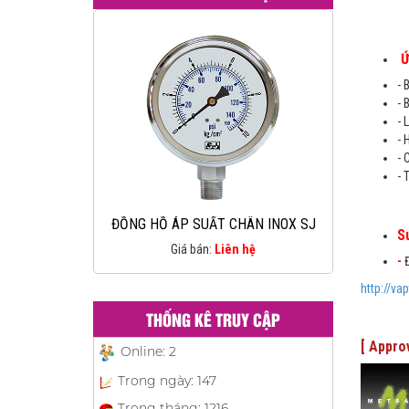
Ứ
- 
- 
- 
- 
- 
- 
ĐỒNG HỒ ÁP SUẤT TIẾP ĐIỂM ĐIỆN
S
SJ TAIWAN
Giá bán:
Liên hệ
-
http://v
THỐNG KÊ TRUY CẬP
[ Appro
Online:
2
Trong ngày:
147
Trong tháng:
1216