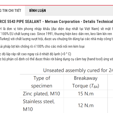
 TIN CHI TIẾT
BÌNH LUẬN
RCE 5543 PIPE SEALANT
- Metsan Corporation - Detalis Technical
 là đơn vị tiên phong nhập khẩu (đại diện duy nhất tại Việt Nam) về mặt
T
100% EU chất lượng cao. Since 1991, thương hiện keo dán ren, keo làm kín ren
(Turkey) với chất lượng vượt trội, được ưu chuộng tín dùng tại các nhà máy công tr
ải pháp bịt kín chống rò rỉ 100% cho các mối nối ren kim loại
lắp ráp rất cao ngay cả ở nhiệt độ lạnh (<0 ° C)
 phận cố định có thể được tháo rời bằng dụng cụ cầm tay (hand tool) ứng với