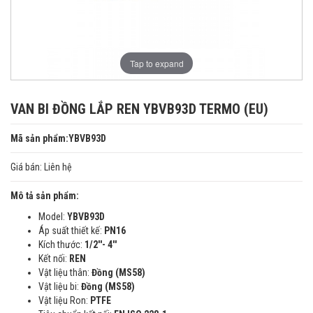
Tap to expand
VAN BI ĐỒNG LẮP REN YBVB93D TERMO (EU)
Mã sản phẩm:YBVB93D
Giá bán:
Liên hệ
Mô tả sản phẩm:
Model:
YBVB93D
Áp suất thiết kế:
PN16
Kích thước:
1/2''-
4''
Kết nối:
REN
Vật liệu thân:
Đồng (MS58)
Vật liệu bi:
Đồng (MS58)
Vật liệu Ron:
PTFE