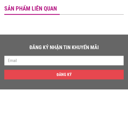
SẢN PHẨM LIÊN QUAN
ĐĂNG KÝ NHẬN TIN KHUYẾN MÃI
ĐĂNG KÝ
THÔNG TIN LIÊN HỆ
Địa chỉ Showroom: 81/12 Đường Số 2, Phường Thủ Đức,
TP.Hồ Chí Minh