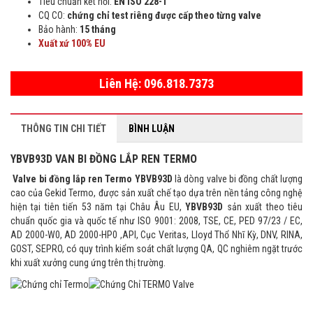
Tiêu chuẩn kết nối:
EN ISO 228-1
CQ CO:
chứng chỉ test riêng được cấp theo từng valve
Bảo hành:
15 tháng
Xuất xứ 100% EU
Liên Hệ: 096.818.7373
THÔNG TIN CHI TIẾT
BÌNH LUẬN
YBVB93D
VAN BI ĐỒNG LẮP REN TERMO
Valve bi đồng
lắp ren Termo
YBVB93D
là dòng valve bi đồng chất lượng
cao của Gekid Termo, được sản xuất chế tạo dựa trên nền tảng công nghệ
hiện tại tiên tiến 53 năm tại Châu Âu EU,
YBVB93D
sản xuất theo tiêu
chuẩn quốc gia và quốc tế như ISO 9001: 2008, TSE, CE, PED 97/23 / EC,
AD 2000-W0, AD 2000-HP0 ,API, Cục Veritas, Lloyd Thổ Nhĩ Kỳ, DNV, RINA,
GOST, SEPRO, có quy trình kiểm soát chất lượng QA, QC nghiêm ngặt trước
khi xuất xưởng cung ứng trên thị trường.