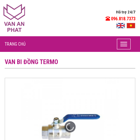
Hỗ trợ 24/7
096.818.7373
TRANG CHỦ
Toggle
navigati
VAN BI ĐỒNG TERMO