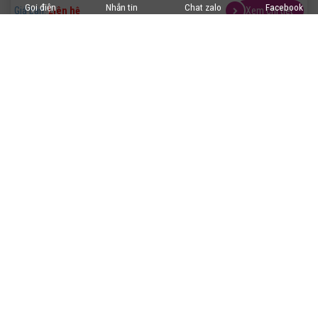
Gọi điện
Nhắn tin
Chat zalo
Facebook
Giá bán:
Liên hệ
Xem chi tiết
VAN CẦU BONETTI BELLOW SEAL
Giá bán:
Liên hệ
Xem chi tiết
ĐỒNG HỒ ÁP SUẤT & NHIỆT ĐỘ PAKKENS - EU